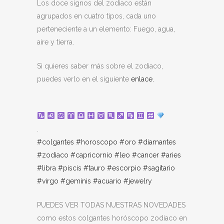
Los doce signos del zodiaco están
agrupados en cuatro tipos, cada uno
perteneciente a un elemento: Fuego, agua,
aire y tierra.
Si quieres saber más sobre el zodiaco,
puedes verlo en el siguiente
enlace.
.
#colgantes
#horoscopo
#oro
#diamantes
#zodiaco
#capricornio
#leo
#cancer
#aries
#libra
#piscis
#tauro
#escorpio
#sagitario
#virgo
#geminis
#acuario
#jewelry
PUEDES VER TODAS NUESTRAS NOVEDADES
como estos colgantes horóscopo zodiaco en