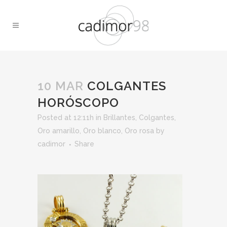
10 MAR
COLGANTES
HORÓSCOPO
Posted at 12:11h
in
Brillantes
,
Colgantes
,
Oro amarillo
,
Oro blanco
,
Oro rosa
by
cadimor
Share