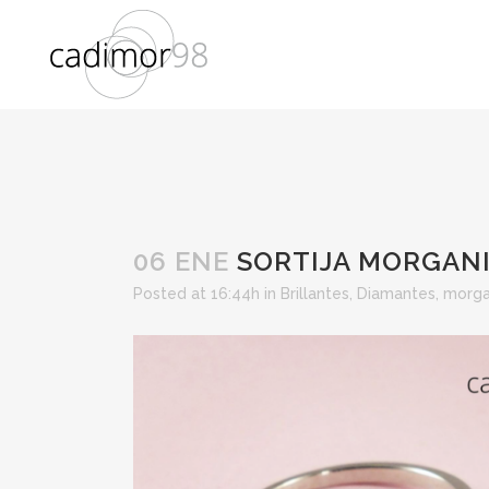
06 ENE
SORTIJA MORGANI
Posted at 16:44h
in
Brillantes
,
Diamantes
,
morga