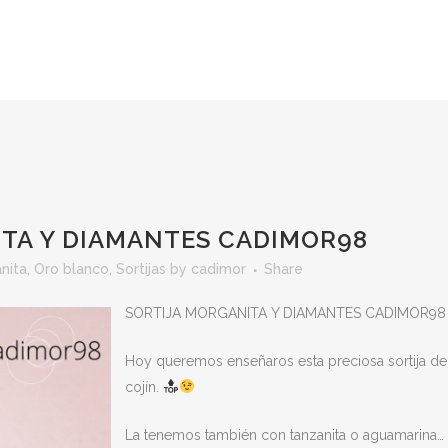
TA Y DIAMANTES CADIMOR98
nita
,
Oro blanco
,
Sortijas
by
cadimor
Share
SORTIJA MORGANITA Y DIAMANTES CADIMOR98
Hoy queremos enseñaros esta preciosa sortija d
cojín.
La tenemos también con tanzanita o aguamarina…