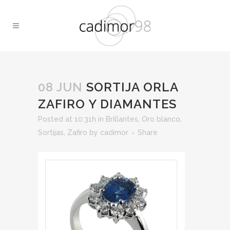
08 JUN
SORTIJA ORLA
ZAFIRO Y DIAMANTES
Posted at 10:31h
in
Brillantes
,
Oro blanco
,
Sortijas
,
Zafiro
by
cadimor
Share