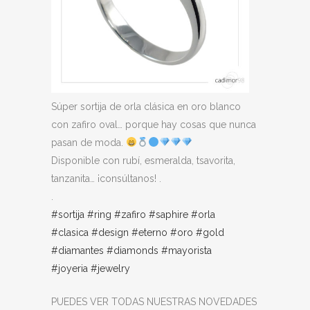
Súper sortija de orla clásica en oro blanco
con zafiro oval… porque hay cosas que nunca
pasan de moda.
Disponible con rubí, esmeralda, tsavorita,
tanzanita… ¡consúltanos! .
.
#sortija
#ring
#zafiro
#saphire
#orla
#clasica
#design
#eterno
#oro
#gold
#diamantes
#diamonds
#mayorista
#joyeria
#jewelry
PUEDES VER TODAS NUESTRAS NOVEDADES