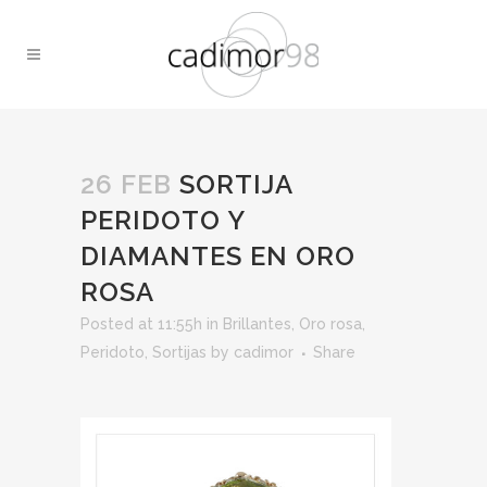
26 FEB
SORTIJA
PERIDOTO Y
DIAMANTES EN ORO
ROSA
Posted at 11:55h
in
Brillantes
,
Oro rosa
,
Peridoto
,
Sortijas
by
cadimor
Share