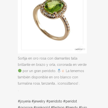
Sortija en oro rosa con diamantes talla
brillante en brazo y orla, coronada en verde
por un gran peridoto.
La tenemos
también disponible en oro blanco con
turmalina rosa, tanzanita… ¡consúltanos! .
.
#joyeria
#jewelry
#peridoto
#peridot
#ororosa
#pinkgold
#fashion
#trendy
#lujo