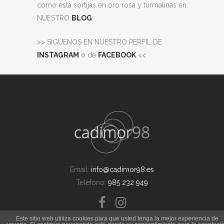
como esta sortijas en oro rosa y turmalinas en
NUESTRO
BLOG
>> SÍGUENOS EN NUESTRO PERFIL DE
INSTAGRAM
o de
FACEBOOK
<<
Email:
info@cadimor98.es
Teléfono:
985 232 949
Este sitio web utiliza cookies para que usted tenga la mejor experiencia de