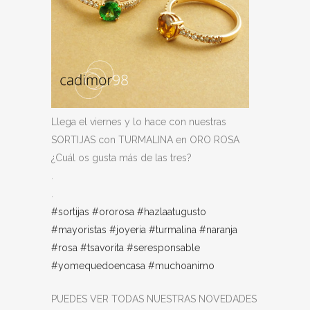
Llega el viernes y lo hace con nuestras
SORTIJAS con TURMALINA en ORO ROSA
¿Cuál os gusta más de las tres?
.
.
#sortijas
#ororosa
#hazlaatugusto
#mayoristas
#joyeria
#turmalina
#naranja
#rosa
#tsavorita
#seresponsable
#yomequedoencasa
#muchoanimo
PUEDES VER TODAS NUESTRAS NOVEDADES