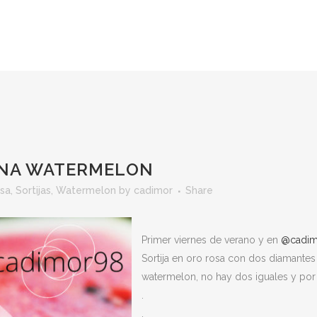
INA WATERMELON
osa
,
Sortijas
,
Watermelon
by
cadimor
Share
Primer viernes de verano y en
@cadim
Sortija en oro rosa con dos diamantes t
watermelon, no hay dos iguales y por
.
.