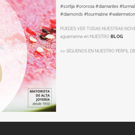
#sortija
#ororosa
#diamantes
#turmal
#diamonds
#tourmaline
#watermelo
PUEDES VER TODAS NUESTRAS NOVED
aguamarina en NUESTRO
BLOG
>> SÍGUENOS EN NUESTRO PERFIL D