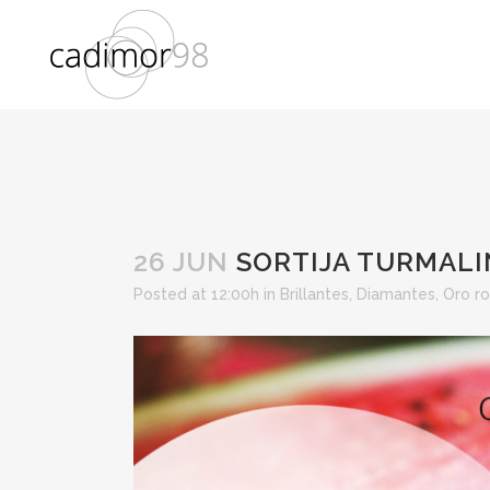
26 JUN
SORTIJA TURMAL
Posted at 12:00h
in
Brillantes
,
Diamantes
,
Oro r