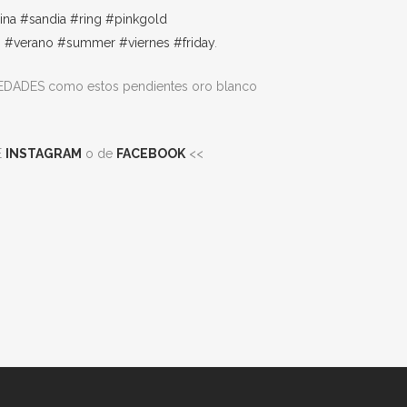
ina
#sandia
#ring
#pinkgold
n
#verano
#summer
#viernes
#friday
.
ADES como estos pendientes oro blanco
E
INSTAGRAM
o de
FACEBOOK
<<